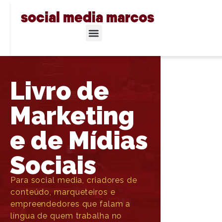
social media marcos
Livro de
Marketing
e de Mídias
Sociais
Para social media, criadores de
conteúdo, marqueteiros e
empreendedores que falam a
língua de quem trabalha no