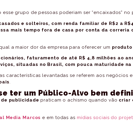
 esse grupo de pessoas poderiam ser “encaixados” no p
asados e solteiros, com renda familiar de R$2 a R$
assa mais tempo fora de casa por conta da correria d
ual a maior dor da empresa para oferecer um
produto
cionários, faturamento de até R$ 4,8 milhões ao an
iços, situadas no Brasil, com pouca maturidade na
 as características levantadas se referem aos negócios
oais
.
se ter um Público-Alvo bem defin
 de publicidade
praticam o achismo quando vão
criar
al Media Marcos
e em todas as
mídias sociais do proje