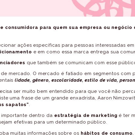
de consumidora para quem sua empresa ou negócio d
recionar ações específicas para pessoas interessadas 
icionamento
e em como essa marca entrega sua comu
enciadores
que também se comunicam com esse público
de mercado. O mercado é fatiado em segmentos com pe
entais
(idade, gênero, escolaridade, estilo de vida, perso
precisa ser muito bem entendido para que você não per
ste uma frase de um grande enxadrista, Aaron Nimzowit
us sapatos”
.
s importante dentro da
estratégia de marketing
é ter 
 sejam efetivas para um determinado público.
loba muitas informações sobre os
hábitos de consumo
,