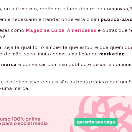
o
, ou até mesmo, orgânico é tudo dentro da comunicaçã
ém é necessário entender onde está o seu
público-alv
resas como
Magazine Luiza
,
Americanas
e outras que 
za!
a
, seja lá qual for o ambiente que estou, é que quem q
o de mãe, serve muito como uma lição de
marketing
.
a
marca
é conversar com seu público e deixar a comuni
ue é público-alvo e quais são as boas práticas que um 
de uma marca.