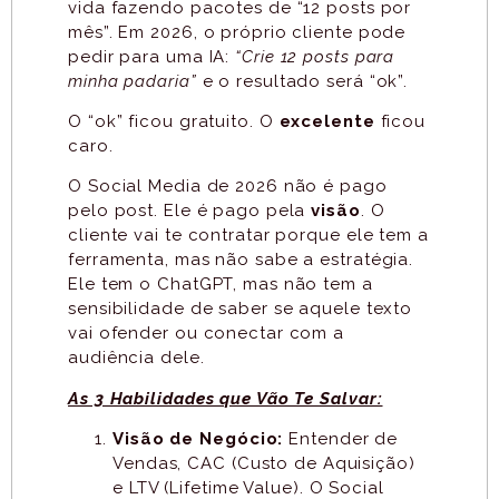
vida fazendo pacotes de “12 posts por
mês”. Em 2026, o próprio cliente pode
pedir para uma IA:
“Crie 12 posts para
minha padaria”
e o resultado será “ok”.
O “ok” ficou gratuito. O
excelente
ficou
caro.
O Social Media de 2026 não é pago
pelo post. Ele é pago pela
visão
. O
cliente vai te contratar porque ele tem a
ferramenta, mas não sabe a estratégia.
Ele tem o ChatGPT, mas não tem a
sensibilidade de saber se aquele texto
vai ofender ou conectar com a
audiência dele.
As 3 Habilidades que Vão Te Salvar:
Visão de Negócio:
Entender de
Vendas, CAC (Custo de Aquisição)
e LTV (Lifetime Value). O Social