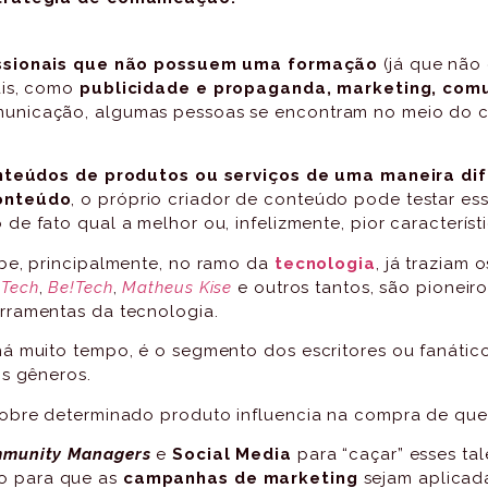
issionais que não possuem uma formação
(já que não
ais, como
publicidade e propaganda, marketing, com
municação, algumas pessoas se encontram no meio do 
onteúdos de produtos ou serviços de uma maneira dif
conteúdo
, o próprio criador de conteúdo pode testar es
 de fato qual a melhor ou, infelizmente, pior característ
be, principalmente, no ramo da
tecnologia
, já traziam
 Tech
,
Be!Tech
,
Matheus Kise
e outros tantos, são pioneir
erramentas da tecnologia.
á muito tempo, é o segmento dos escritores ou fanático
os gêneros.
obre determinado produto influencia na compra de quem
munity Managers
e
Social Media
para “caçar” esses ta
o para que as
campanhas de marketing
sejam aplicada