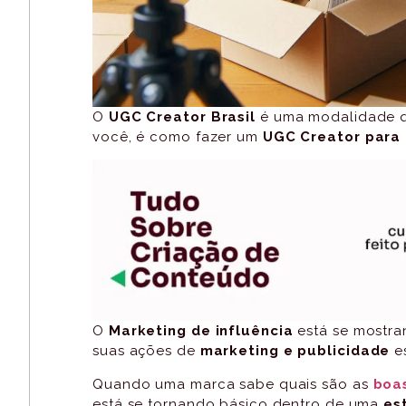
O
UGC Creator Brasil
é uma modalidade q
você, é como fazer um
UGC Creator para
O
Marketing de influência
está se mostra
suas ações de
marketing e publicidade
e
Quando uma marca sabe quais são as
boas
está se tornando básico dentro de uma
est