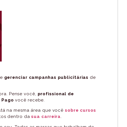
 e
gerenciar campanhas publicitárias
de
ora. Pense você,
profissional de
 Pago
você recebe.
está na mesma área que você
sobre cursos
tos dentro da
sua carreira
.
do seu. Todas as marcas que trabalham de