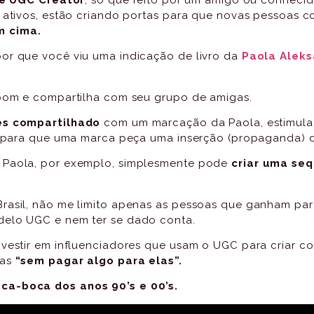
s ativos, estão criando portas para que novas pessoas
m cima.
or que você viu uma indicação de livro da
Paola Alek
 bom e compartilha com seu grupo de amigas.
es compartilhado
com um marcação da Paola, estimula
or para que uma marca peça uma inserção (propaganda) d
a Paola, por exemplo, simplesmente pode
criar uma seq
Brasil, não me limito apenas as pessoas que ganham pa
delo UGC e nem ter se dado conta.
nvestir em influenciadores que usam o UGC para criar c
mas
“sem
pagar algo para elas”.
ca-boca dos anos 90’s e 00’s.