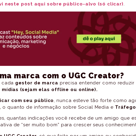
i neste post aqui sobre público-alvo (só clicar)
.
uma marca com o UGC Creator?
, cada
gestor de marca
precisa entender como reduzir
a
mídias (sejam elas offline ou online).
car com seu público
, nunca esteve tão forte como ag
,
o quanto de informação sobre Social Media e
Tráfego
tes, quantas indicações você recebe de um amigo que 
ativa de “ser muito bom” para crescer seus conhecimen
de UGC Creator
, só que feito por um amigo ou conheci